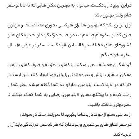
در این اپیزود از پادکست، میخوام به بهترین مکان هایی که تا حالا تو سفر
هام رفتم بهتون بگم
اول این رو بگم که بهترین ها برای هر کسی یجوری معنا میشه ، و من اون‌
چیزی که تو سفرهام چشمم دیده و‌ حسم درک کرده اونم در مکان ها و
کشورهای های مختلف در قالب این #پادکست_سفر در عرض ۱۰ سال
سفر میخوام بگم
گردشگران همیشه سعی میکنن با کمٰترین هزینه و صرف کمٰترین زمان
ممکن، سفری باارزش و به‌یادماندنی را برای خود ایجاد کنند. این لیست از
کار که در #پادکست_بنیامین_مارکو به شما گفته میشه سفر شما را
راحت کرده و با پیشنهادهای #بنیامین_رضایی به شما کمک میکنه تا
سفر بهتری داشته باشید.
از ساحلی مملو از خوک در باهاما بگیرید تا سورتمه سگ در سوئد :
در سفر اتفاق های بی‌نظیری وجود داره که هر شخص در زندگی باید آن را
تجربه کند.