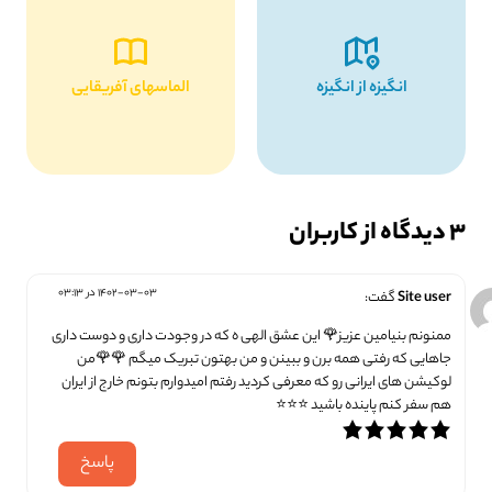
انگیزه از انگیزه
الماسهای آفریقایی
3 دیدگاه از کاربران
1402-03-03 در 03:13
Site user
گفت:
ممنونم بنیامین عزیز🌹 این عشق الهی ه که در وجودت داری و دوست داری
جاهایی که رفتی همه برن و ببینن و من بهتون تبریک میگم 🌹🌹من
لوکیشن های ایرانی رو که معرفی کردید رفتم امیدوارم بتونم خارج از ایران
هم سفر کنم پاینده باشید ⭐⭐⭐
پاسخ