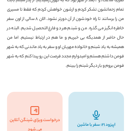
تقریبا ساعت 1 و 2 بعد از ظهر بود که به تهران رسیدیم. از پدر شبنم بابت
تمام زحماتشون تشکر کردم و ازشون خواهش کردم که فقط تا مسیری
من را برسانند تا راه خودشون از آن دورتر نشود. الان 8 سالی از اون سفر
خاطره انگیز می گذره. من و شبنم هر دو فارغ التحصیل شدیم. البته در
حال حاضر از همدیگه بی خبریم و ما هم در ارتباط نیستیم. اما من
همیشه به یاد شبنم و خانواده مهربان او و سفر به یاد ماندنی که به شهر
فومن داشتم هستم و امیدوارم مجدد فرصت این رو پیدا کنم که به شهر
فومن بروم و بار دیگر شبنم را ببینم.
درخواست ویزای شینگن آنلاین
اپیزود ۲۱: سفر با ماشین
می شود