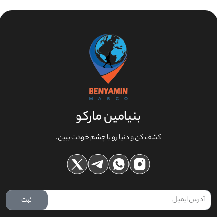
بنیامین مارکو
کشف کن و‌ دنیا رو‌ با چشم‌ خودت ببین.
ثبت