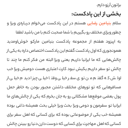
براتون آرزو دارم.
بخشی از این پادکست:
سلام
بنیامین رضایی
هستم در این پادکست می‌خوام درباره‌ی ویزا و
چطور ویزای مختلف رو بگیریم با شما صحبت کنم با من باشید لطفا
به اپیزود هفتم از مجموعه پادکست بنیامین مارکو خوش‌اومدید
همونجوری که اول پادکست گفتم این پادکست اختصاص داره به یکی از
چالش‌هایی که ما ایرانیا داریم یعنی ویزا البته من فکر کنم ما چند تا
چالش تو سفر داریم یکیش نبود کارت اعتباری هست دومیش ویزا خب
اولش که گفتم من توی سفر خیلی وقتا خیلی چیزا دیدم خیلی از
مسافرهایی که تو تورهای مختلف داشتن مجبور بودن به خاطر حمل
پول بعضی موقع‌ها مشکلاتی رو به جان بخرم که یکی از چالش‌های ما
ایرانیا تو سفرمون و دومی ویزا بحث ویزا خیلی بحث همیشه داغی بوده
همیشه خب یکی از موضوعاتی بوده که برای کسانی که اهل سفر برای
کسانی که اهل مهاجرت برای کسایی که دوست دارن دنیا رو ببینن چالش