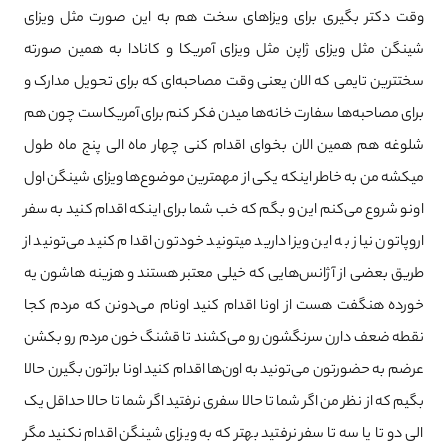
وقت دکتر بگیری برای ویزاهای سخت هم به این صورت مثل ویزای
شینگن مثل ویزای ژاپن مثل ویزای آمریکا و کانادا به همین صورته
سختترین تایمی که الان یعنی وقت مصاحبه‌ای که برای تحویل مدارک و
برای مصاحبه‌ها سفارت خانه‌ها میدن فکر کنم برای آمریکاست چون هم
شلوغه هم همین الان بخوای اقدام کنی چهار ماه الی پنج ماه طول
میکشه من به خاطر اینکه یکی از مهمترین موضوع‌ها ویزای شینگن اول
اونو شروع می‌کنم این و بگم که خب شما برای اینکه اقدام کنید به سفر
اروپاتون نیاز به این ویزا دارید میتونید خودتون اقدام کنید می‌تونید از
طریق بعضی از آژانس‌هایی که خیلی معتبر هستند و هزینه هاشون یه
خورده هنگفت هست از اونا اقدام کنید اونام می‌دونن که مردم کجا
نقطه ضعف دارن سرنگشون رو می‌کشند تا قشنگ خون مردم رو بکشن
عرضم به حضورتون می‌تونید به اون‌ها اقدام کنید اونا براتون بگیرن حالا
بگیم که از نظر من اگر شما تا حالا سفری نرفتید اگر شما تا حالا حداقل یک
الی دو تا یا سه تا سفر نرفتید بهتر که به ویزای شینگن اقدام نکنید مگر