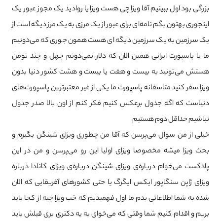
بزرگی بود اول ببینیم آقا ویزا چی هست ویزا یا روادید یک مجوز عبور یک
اینجوری بهتون بگم نامه‌ای برای عبور از یک مرزی به یک مرز دیگه است از
یک سرزمین به یک سرزمین دیگه ای هست همون جوری که می‌دونیم
ما با پاسپورت ایرانی همین الان که دلار نمی‌دونم چهل و چند تومن
هستش می‌تونید به بیست و هفت یا بیست و هشت کشور دنیا بدون
ویزا سفر کنید متاسفانه پاسپورت ما یکی از غیر معتبرترین پاسپورت‌های
دنیاست که اگه جدول برعکس کنیم فکر کنم از اون بالا صدر جدول
نباشیم حداقل دوم هستیم
خیلی از من سوال می‌پرسن که آقا من چطوری ویزای شینگن بگیرم و
بحث ویزا میشه مخصوصا ویزای اولیا این رو می‌پرسن و من در این
پادکست می‌خوام درباره‌ی ویزای شینگن درباره‌ی ویزای کانادا درباره
ویزای ژاپن سنگاپور ایکس ایگرگ یا حتی کشورهای آفریقایی که الان
شده به شما اطلاعاتی بدم ما اول فهمیدیم که خب ویزا چیه از کجا باید
بریم و اقدام کنیم شما وقتی که می‌خوای به یه دکتری بری قبلش باید