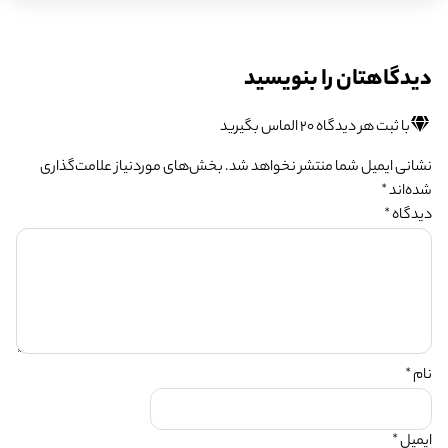
آداب و رسوم متمایز خود هستند. جاوه ای ‌ها، ساندانی‌ ها، بال ی‌ها،
باتاک‌ ها، مینانگکابائو ها و پاپوآ ها تنها تعدادی از گروه ‌های قومی
زیادی هستند که موزاییک فرهنگی این کشور را شکل داده اند. این
دیدگاهتان را بنویسید
تنوع از طریق جشنواره ها، آیین ها و اشکال هنری مختلف جشن گرفته
می شود.
با ثبت هر دیدگاه ۲۰ الماس بگیرید
مذهب و عقاید
نشانی ایمیل شما منتشر نخواهد شد.
بخش‌های موردنیاز علامت‌گذاری
اندونزی باورهای مذهبی زیادی دارد. اکثریت اندونزیایی ها مسلمان
شده‌اند
*
هستند که این کشور را به پرجمعیت ترین کشور مسلمان جهان تبدیل
دیدگاه
*
کرده است. با این حال، ادیان دیگری مانند مسیحیت، هندوئیسم،
بودیسم و باورهای بومی آنیمیستی نیز به ویژه در مناطق مختلف
کشور رواج دارد. مدارا و هماهنگی مذهبی جنبه های اساسی فرهنگ
اندونزی است.
هنرهای سنتی و نمایش:
نام
*
هنرهای سنتی نقش مهمی در فرهنگ اندونزی ایفا می کنند و به
عنوان وسیله ای برای داستان سرایی، بیان مذهبی و پیوند جامعه عمل
می کنند. اشکال هنری مانند ویانگ کولیت (نمایش عروسکی در
ایمیل
*