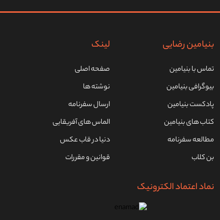
یافت می‌شود، ذائقه ‌ها را به وسوسه می‌اندازد و میراث آشپزی این
کشور را منعکس می‌کند.
جشنواره ها و جشن ها:
بنیامین رضایی
لینک
جشنواره ها و جشن ها بخشی جدایی ناپذیر از فرهنگ اندونزیایی را
تشکیل می دهند. Idul Fitri (عید فطر)، کریسمس، Nyepi (سال نو
تماس با بنیامین
صفحه اصلی
بالی) و Waisak (تولد بودا) برخی از جشن‌های مذهبی مهمی هستند
بیوگرافی بنیامین
نوشته ها
که در سراسر کشور جشن گرفته می‌ شوند. جشنواره های محلی، مانند
کارناوال مد Jember و مراسم تشییع جنازه Toraja، نیز تجربیات
پادکست بنیامین
ارسال سفرنامه
فرهنگی منحصر به فردی را ارائه می دهند که در کمتر جای دیگری می
کتاب های بنیامین
الماس های آفریقایی
توان مشابه آن را مشاهده کرد.
مطالعه سفرنامه
دنیا در قاب عکس
بن کلاب
قوانین و مقررات
نماد اعتماد الکترونیک