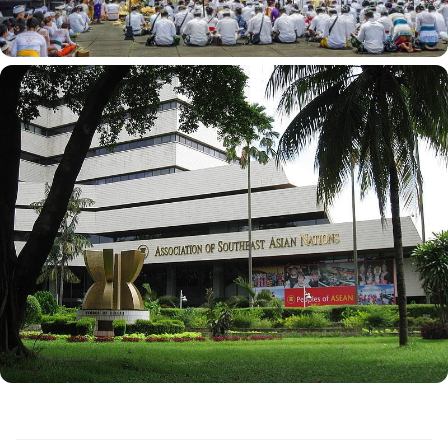
تأسیس بودی اوتومو، اولین سازمان سیاسی بومی، در سال 1908 میل
به استقلال را شعله ور کرد. رهبران ملی گرا مانند سوکارنو و محمد هاتا
اندونزیایی ها را به سمت خود مختاری هدایت کردند. پس از اشغال
ژاپن در طول جنگ جهانی دوم، اندونزی در 17 اوت 1945 اعلام استقلال
کرد. مبارزه بعدی علیه سلطه استعماری هلند با به رسمیت شناختن
اندونزی به عنوان یک کشور مستقل در سال 1949 به اوج خود رسید.
اندونزی مدرن
این کشور پس از استقلال با چالش های متعددی از جمله بی ثباتی
سیاسی، توسعه اقتصادی و تنوع فرهنگی روبرو بود. ریاست
سوکارنو با اجرای دموکراسی هدایت شده و ترویج ناسیونالیسم
اندونزیایی همراه بود. با این حال، کودتای مورد حمایت ارتش در سال
1965 منجر به ظهور ژنرال سوهارتو شد که بیش از سه دهه حکومت
کرد. ریاست جمهوری سوهارتو ثبات و رشد اقتصادی را به ارمغان آورد،
اما با اتهامات فساد و نقض حقوق بشر نیز خدشه دار شد.
در قرن بیست و یکم، اندونزی به عنوان یک کشور دموکراتیک در حال
رشد با اقتصاد رو به رشد ظاهر شده است. این کشور با عضویت در
G20 و ASEAN به یک بازیگر جهانی در اقتصاد جهان تبدیل شده
است. زیبایی های طبیعی، از جمله مناظر خیره کننده، شهرهای پر جنب