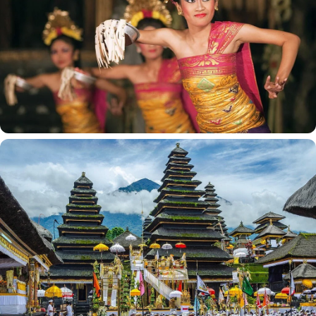
ریشه های باستانی
اولین شواهد از سکونت انسان در این جزایر به بیش از 2 میلیون سال
قبل باز می گردد. این مجمع الجزایر شاهد ظهور و سقوط پادشاهی
های مختلف باستانی از جمله امپراتوری های قدرتمند سریویجایا و
ماجاپاهیت بود. این پادشاهی ها تجارت دریایی را گسترش دادند و
اندونزی را به منطقه وسیع تر اقیانوس هند وصل کردند.
دوران استعمار
تاریخ اندونزی با ورود قدرت های اروپایی در قرن شانزدهم چرخش
قابل توجهی پیدا کرد. پرتغالی ها، هلندی ها، بریتانیایی ها و
اسپانیایی ها برای کنترل تجارت پرسود ادویه با هم رقابت کردند.
شرکت هلندی هند شرقی (VOC) در نهایت بر این جزایر مسلط شد و
حکومت استعماری را بر مجمع الجزایر ایجاد کرد که بیش از سه قرن
ادامه داشت. نفوذ هلند اثری محو نشدنی بر جامعه، اقتصاد و
حکومت اندونزی گذاشت.
مبارزه استقلال
قرن بیستم دوره ناسیونالیسم و کنشگری شدید در اندونزی را رقم زد.